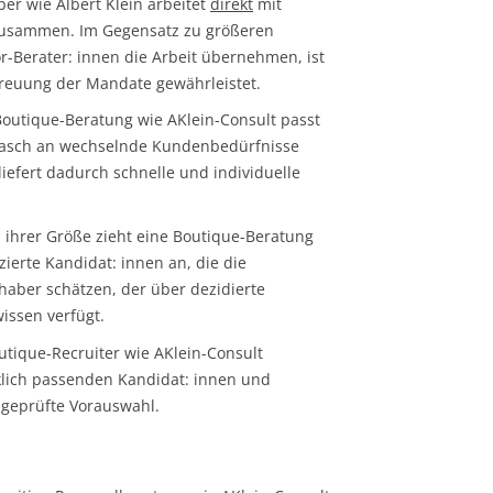
er wie Albert Klein arbeitet
direkt
mit
usammen. Im Gegensatz zu größeren
r-Berater: innen die Arbeit übernehmen, ist
reuung der Mandate gewährleistet.
outique-Beratung wie AKlein-Consult passt
 rasch an wechselnde Kundenbedürfnisse
efert dadurch schnelle und individuelle
 ihrer Größe zieht eine Boutique-Beratung
zierte Kandidat: innen an, die die
aber schätzen, der über dezidierte
ssen verfügt.
utique-Recruiter wie AKlein-Consult
rklich passenden Kandidat: innen und
g geprüfte Vorauswahl.