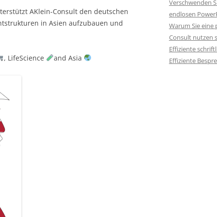
Verschwenden Sie
terstützt AKlein-Consult den deutschen
endlosen PowerP
ntstrukturen in Asien aufzubauen und
Warum Sie eine p
Consult nutzen s
Effiziente schri
, LifeScience
and Asia
Effiziente Besp