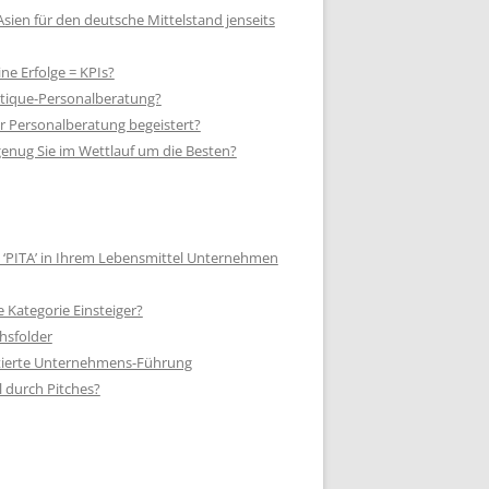
Asien für den deutsche Mittelstand jenseits
ne Erfolge = KPIs?
tique-Personalberatung?
er Personalberatung begeistert?
 genug Sie im Wettlauf um die Besten?
 ‘PITA’ in Ihrem Lebensmittel Unternehmen
e Kategorie Einsteiger?
hsfolder
tierte Unternehmens-Führung
 durch Pitches?