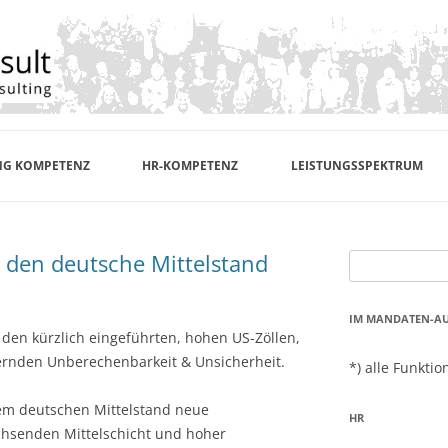
Zum
Inhalt
springen
NG KOMPETENZ
HR-KOMPETENZ
LEISTUNGSSPEKTRUM
COACHING/TRAINING BEISPIELE
r den deutsche Mittelstand
Suchen
WELTWEITE PERSONALSUCHE
nach:
IM MANDATEN-AUF
 den kürzlich eingeführten, hohen US-Zöllen,
rnden Unberechenbarkeit & Unsicherheit.
*) alle Funkti
dem deutschen Mittelstand neue
HR
hsenden Mittelschicht und hoher