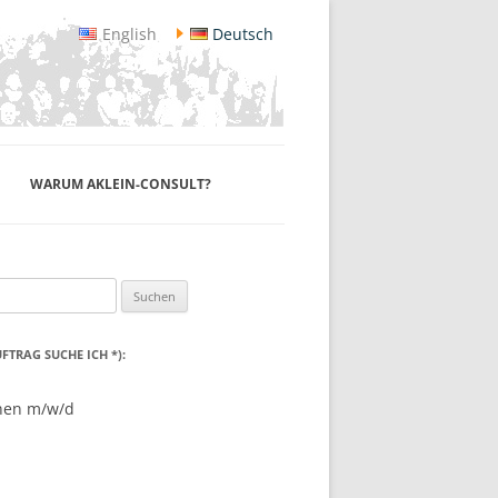
English
Deutsch
WARUM AKLEIN-CONSULT?
TRAG SUCHE ICH *):
onen m/w/d