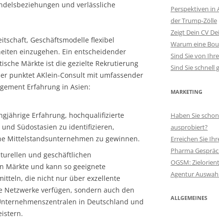
andelsbeziehungen und verlässliche
Perspektiven in 
der Trump-Zölle
Zeigt Dein CV Dei
itschaft, Geschäftsmodelle flexibel
Warum eine Bou
eiten einzugehen. Ein entscheidender
Sind Sie von Ihr
atische Märkte ist die gezielte Rekrutierung
Sind Sie schnell
ier punktet AKlein-Consult mit umfassender
gement Erfahrung in Asien:
MARKETING
ngjährige Erfahrung, hochqualifizierte
Haben Sie schon
 und Südostasien zu identifizieren,
ausprobiert?
he Mittelstandsunternehmen zu gewinnen.
Erreichen Sie Ihr
Pharma Gespräc
lturellen und geschäftlichen
OGSM: Zielorien
en Märkte und kann so geeignete
Agentur Auswahl
tteln, die nicht nur über exzellente
e Netzwerke verfügen, sondern auch den
ALLGEMEINES
Unternehmenszentralen in Deutschland und
istern.